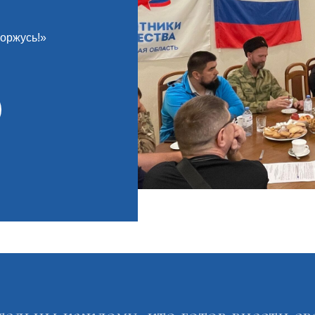
горжусь!»